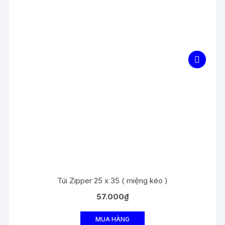
Túi Zipper 25 x 35 ( miệng kéo )
57.000
₫
MUA HÀNG