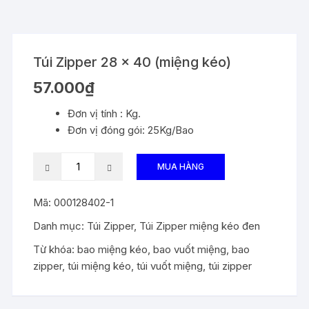
Túi Zipper 28 x 40 (miệng kéo)
57.000
₫
Đơn vị tính : Kg.
Đơn vị đóng gói: 25Kg/Bao
Túi
MUA HÀNG
Zipper
28
Mã:
000128402-1
x
Danh mục:
Túi Zipper
,
Túi Zipper miệng kéo đen
40
(miệng
Từ khóa:
bao miệng kéo
,
bao vuốt miệng
,
bao
kéo)
zipper
,
túi miệng kéo
,
túi vuốt miệng
,
túi zipper
số
lượng