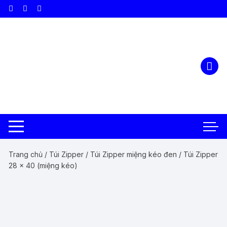
Chuyển
tới
nội
dung
Trang chủ
/
Túi Zipper
/
Túi Zipper miệng kéo đen
/ Túi Zipper
28 x 40 (miệng kéo)