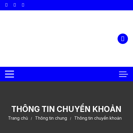
Chuyển
tới
nội
dung
THÔNG TIN CHUYỂN KHOẢN
Trang chủ
Thông tin chung
Thông tin chuyển khoản