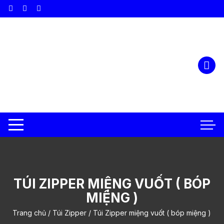
Chuyển
tới
nội
dung
TÚI ZIPPER MIỆNG VUỐT ( BÓP
MIỆNG )
Trang chủ
/
Túi Zipper
/ Túi Zipper miệng vuốt ( bóp miệng )