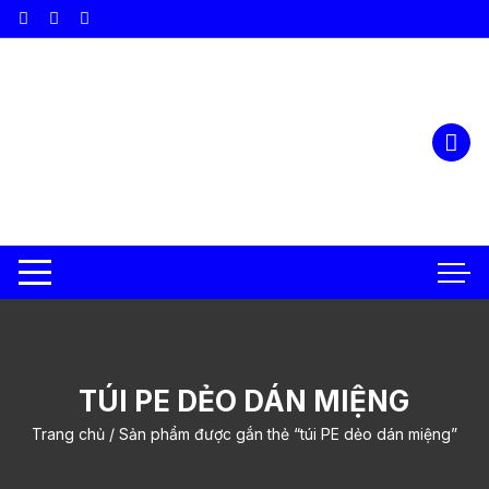
Chuyển
tới
nội
dung
TÚI PE DẺO DÁN MIỆNG
Trang chủ
/ Sản phẩm được gắn thẻ “túi PE dẻo dán miệng”